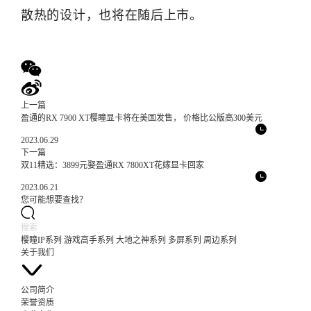
散热的设计，也将在随后上市。
上一篇
盈通的RX 7900 XT樱瞳显卡将在美国发售， 价格比公版高300美元
2023.06.29
下一篇
双11精选：3899元娶盈通RX 7800XT花嫁显卡回家
2023.06.21
您可能想要查找？
樱瞳IP系列
游戏高手系列
大地之神系列
多屏系列
周边系列
关于我们
公司简介
荣誉资质