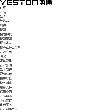
首页
产品
显卡
散热器
周边
樱瞳
樱瞳初代
樱瞳花嫁
樱瞳水着
樱瞳亚特兰蒂斯
六道兵甲
萌宠
媒体资讯
行业新闻
显卡测评
视频展示
精美壁纸
粉丝创意
服务支持
保修条例
产品指南
下载支持
售后服务
行业解决方案