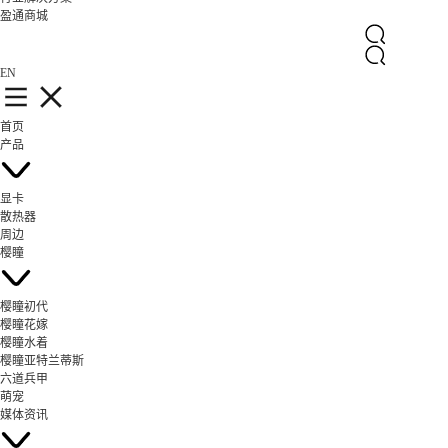
盈通商城
EN
首页
产品
显卡
散热器
周边
樱瞳
樱瞳初代
樱瞳花嫁
樱瞳水着
樱瞳亚特兰蒂斯
六道兵甲
萌宠
媒体资讯