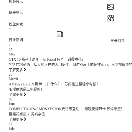
视频展示
精美壁纸
粉丝创意
<
行业新闻
显卡测评
>
15
May
GTX 10 系列十周年｜从 Pascal 传奇，到樱瞳花开
YESTON盈通，从大地之神的入门陪伴，到游戏高手的硬核实力，再到樱瞳I
了解更多
26
March
AMD&YESTON 羁绊+1丨 什么？！苏妈抱过樱瞳小时候？
咱樱瞳也是上电视啦！
了解更多
05
June
COMPUTEX2024 AMD&YESTON史诗级互动 丨 樱瞳花嫁显卡 苏妈亲签！
樱瞳花嫁显卡 苏妈亲签！
了解更多
17
July