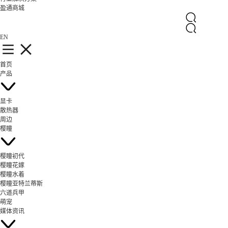
盈通商城
EN
首页
产品
显卡
散热器
周边
樱瞳
樱瞳初代
樱瞳花嫁
樱瞳水着
樱瞳亚特兰蒂斯
六道兵甲
萌宠
媒体资讯