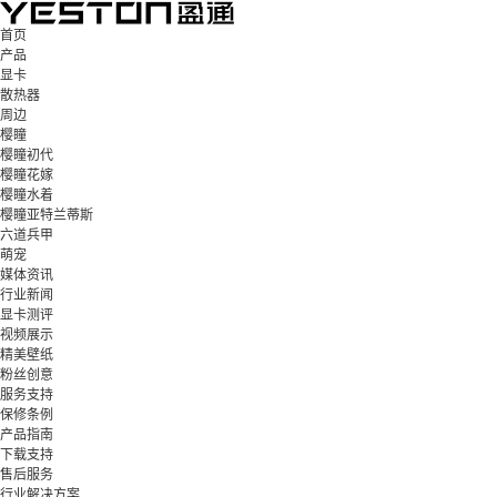
首页
产品
显卡
散热器
周边
樱瞳
樱瞳初代
樱瞳花嫁
樱瞳水着
樱瞳亚特兰蒂斯
六道兵甲
萌宠
媒体资讯
行业新闻
显卡测评
视频展示
精美壁纸
粉丝创意
服务支持
保修条例
产品指南
下载支持
售后服务
行业解决方案