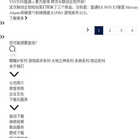
YESTON盈通 x 重力星球 跨次元联动企划开启！
这次联动企划给玩家们带来了三个新品，分别是：盈通RX 9070 XT破茧 MercuryN
Atlantis和破茧75机械键盘 K1PRO 游戏高手ACE。
了解更多
1
2
3
4
您可能想要查找？
樱瞳IP系列
游戏高手系列
大地之神系列
多屏系列
周边系列
关于我们
公司简介
荣誉资质
企业文化
下载与服务
驱动下载
保修政策
售后服务
壁纸下载