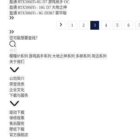
盈通 RTX5060Ti-8G D7 游戏高手 OC
盈通 RTX5060Ti - 16G D7 大地之神
盈通 RTX5060Ti - 8G DDR7 豪华版
1
2
3
4
5
6
您可能想要查找？
樱瞳IP系列
游戏高手系列
大地之神系列
多屏系列
周边系列
关于我们
公司简介
荣誉资质
企业文化
下载与服务
驱动下载
保修政策
售后服务
壁纸下载
官方旗舰店