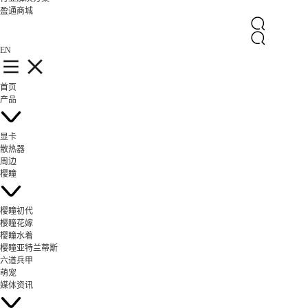
盈通商城
EN
首页
产品
显卡
散热器
周边
樱瞳
樱瞳初代
樱瞳花嫁
樱瞳水着
樱瞳亚特兰蒂斯
六道兵甲
萌宠
媒体资讯