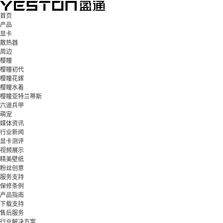
首页
产品
显卡
散热器
周边
樱瞳
樱瞳初代
樱瞳花嫁
樱瞳水着
樱瞳亚特兰蒂斯
六道兵甲
萌宠
媒体资讯
行业新闻
显卡测评
视频展示
精美壁纸
粉丝创意
服务支持
保修条例
产品指南
下载支持
售后服务
行业解决方案