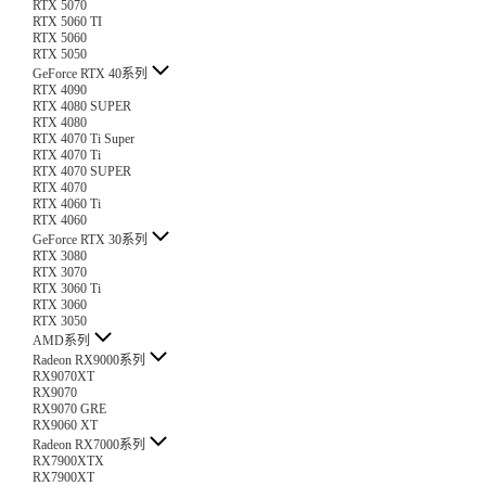
RTX 5070
RTX 5060 TI
RTX 5060
RTX 5050
GeForce RTX 40系列
RTX 4090
RTX 4080 SUPER
RTX 4080
RTX 4070 Ti Super
RTX 4070 Ti
RTX 4070 SUPER
RTX 4070
RTX 4060 Ti
RTX 4060
GeForce RTX 30系列
RTX 3080
RTX 3070
RTX 3060 Ti
RTX 3060
RTX 3050
AMD系列
Radeon RX9000系列
RX9070XT
RX9070
RX9070 GRE
RX9060 XT
Radeon RX7000系列
RX7900XTX
RX7900XT