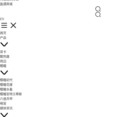
盈通商城
EN
首页
产品
显卡
散热器
周边
樱瞳
樱瞳初代
樱瞳花嫁
樱瞳水着
樱瞳亚特兰蒂斯
六道兵甲
萌宠
媒体资讯