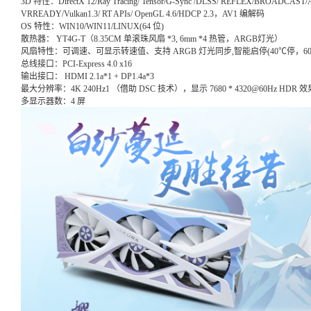
3D 特性：DirectX 12/Ray Tracing/ Tensor/G-Sync /DLSS/ REFLEX/BROADCAST
VRREADY/Vulkan1.3/ RT APIs/ OpenGL 4.6/HDCP 2.3，AV1 编解码
OS 特性：WIN10/WIN11/LINUX(64 位)
散热器： YT4G-T（8.35CM 单滚珠风扇 *3, 6mm *4 热管，ARGB灯光）
风扇特性：可调速、可显示转速值、支持 ARGB 灯光同步,智能启停(40℃停，60
总线接口：PCI-Express 4.0 x16
输出接口： HDMI 2.1a*1 + DP1.4a*3
最大分辨率：4K 240Hz1 （借助 DSC 技术），显示 7680 * 4320@60Hz HDR 效
多显示器数：4 屏