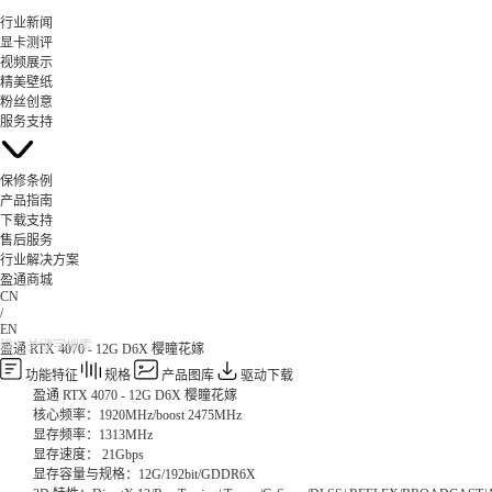
行业新闻
显卡测评
视频展示
精美壁纸
粉丝创意
服务支持
保修条例
产品指南
下载支持
售后服务
行业解决方案
盈通商城
CN
/
EN
盈通 RTX 4070 - 12G D6X 樱瞳花嫁
功能特征
规格
产品图库
驱动下载
盈通 RTX 4070 - 12G D6X 樱瞳花嫁
核心频率：1920MHz/boost 2475MHz
显存频率：1313MHz
显存速度： 21Gbps
显存容量与规格：12G/192bit/GDDR6X