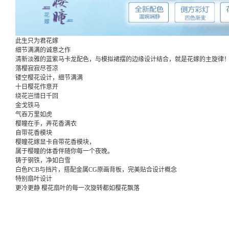
此生只为君花嫁
细节满满的诚意之作
清新淡雅的蓝紫马卡龙配色，与模拟裙摆的边缘设计结合，就是花嫁的主旋律
落樱寂寂尽苍凉
镂空樱花设计，细节满满
十日樱花作意开
绕花岂惜日千回
金戈铁马
气吞万里如虎
樱瞳在手，弄花香满衣
自带花香模块
樱瞳花嫁显卡自带花香模块，
属于樱瞳的体香伴随你每一个夜晚。
铸于钢铁，净如白雪
白色PCB与挡片，搭配金属CG原画背板，完美贴合设计概念
特别扇叶设计
更冷更静 樱花扇叶的每一次旋转都如樱花飘落