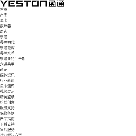
首页
产品
显卡
散热器
周边
樱瞳
樱瞳初代
樱瞳花嫁
樱瞳水着
樱瞳亚特兰蒂斯
六道兵甲
萌宠
媒体资讯
行业新闻
显卡测评
视频展示
精美壁纸
粉丝创意
服务支持
保修条例
产品指南
下载支持
售后服务
行业解决方案