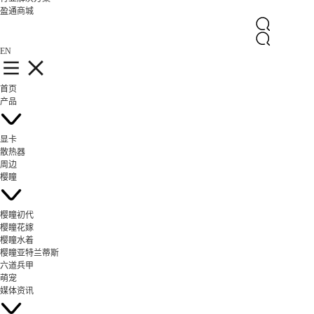
盈通商城
EN
首页
产品
显卡
散热器
周边
樱瞳
樱瞳初代
樱瞳花嫁
樱瞳水着
樱瞳亚特兰蒂斯
六道兵甲
萌宠
媒体资讯