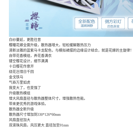
白纱蔓延，更胜往昔
樱瞳花嫁全面升级，散热器增大，轻松缓解散热压力
清新淡雅的蓝紫马卡龙配色，与模拟裙摆的边缘设计结合，就是花嫁的主旋律
自带花香模组，弄花香满衣
镂空樱花设计，细节满满
十日樱花作意开
绕花岂惜日千回
金戈铁马
气吞万里如虎
我变大了，也变强了
升级散热模组
增大风扇直径与散热器整体尺寸，增强散热性能。
带来更优秀的游戏体验。
散热器全新升级
散热器尺寸增加到330*126*60mm
风扇直径加大
双滚珠风扇，风压更大 直径加至91mm