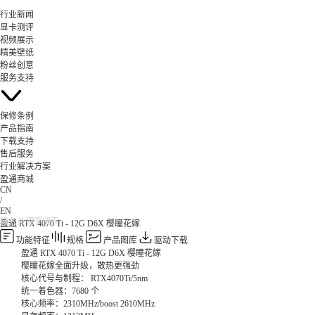
行业新闻
显卡测评
视频展示
精美壁纸
粉丝创意
服务支持
保修条例
产品指南
下载支持
售后服务
行业解决方案
盈通商城
CN
/
EN
盈通 RTX 4070 Ti - 12G D6X 樱瞳花嫁
功能特征
规格
产品图库
驱动下载
盈通 RTX 4070 Ti - 12G D6X 樱瞳花嫁
樱瞳花嫁全面升级，散热更强劲
核心代号与制程： RTX4070Ti/5nm
统一着色器：7680 个
核心频率：2310MHz/boost 2610MHz