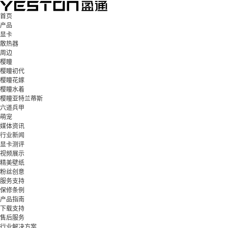
首页
产品
显卡
散热器
周边
樱瞳
樱瞳初代
樱瞳花嫁
樱瞳水着
樱瞳亚特兰蒂斯
六道兵甲
萌宠
媒体资讯
行业新闻
显卡测评
视频展示
精美壁纸
粉丝创意
服务支持
保修条例
产品指南
下载支持
售后服务
行业解决方案