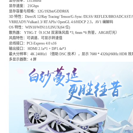
显存频率：1313MHz
显存速度： 21Gbps
显存容量与规格：12G/192bit/GDDR6X
3D 特性：DirectX 12/Ray Tracing/ Tensor/G-Sync /DLSS/ REFLEX/BROADCAST
VRREADY/Vulkan1.3/ RT APIs/ OpenGL 4.6/HDCP 2.3，AV1 编解码
OS 特性：WIN10/WIN11/LINUX(64 位)
散热器： YT6G-T（9.1CM 双滚珠风扇 *3, 6mm *6 热管，ARGB灯光）
风扇特性：可调速、可显示转速值
总线接口：PCI-Express 4.0 x16
输出接口： HDMI 2.1a*1 + DP1.4a*3
最大分辨率：4K 240Hz1 （借助 DSC 技术），显示 7680 * 4320@60Hz HDR 效
多显示器数：4 屏