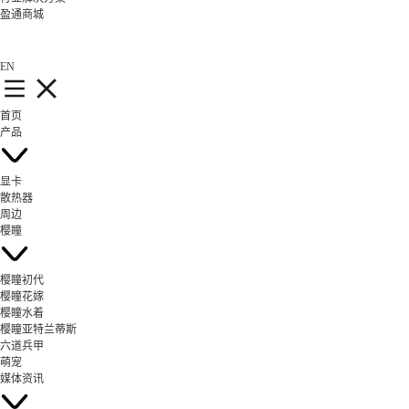
盈通商城
EN
首页
产品
显卡
散热器
周边
樱瞳
樱瞳初代
樱瞳花嫁
樱瞳水着
樱瞳亚特兰蒂斯
六道兵甲
萌宠
媒体资讯