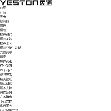
首页
产品
显卡
散热器
周边
樱瞳
樱瞳初代
樱瞳花嫁
樱瞳水着
樱瞳亚特兰蒂斯
六道兵甲
萌宠
媒体资讯
行业新闻
显卡测评
视频展示
精美壁纸
粉丝创意
服务支持
保修条例
产品指南
下载支持
售后服务
行业解决方案