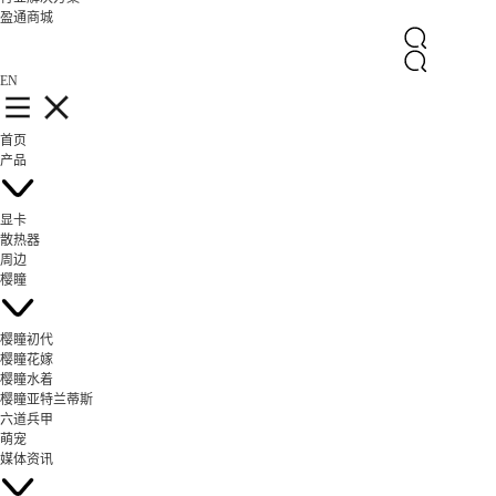
盈通商城
EN
首页
产品
显卡
散热器
周边
樱瞳
樱瞳初代
樱瞳花嫁
樱瞳水着
樱瞳亚特兰蒂斯
六道兵甲
萌宠
媒体资讯