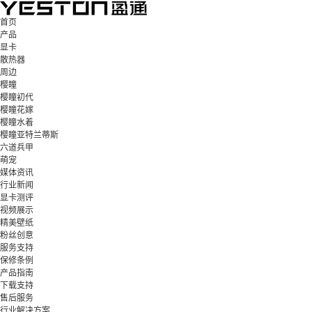
首页
产品
显卡
散热器
周边
樱瞳
樱瞳初代
樱瞳花嫁
樱瞳水着
樱瞳亚特兰蒂斯
六道兵甲
萌宠
媒体资讯
行业新闻
显卡测评
视频展示
精美壁纸
粉丝创意
服务支持
保修条例
产品指南
下载支持
售后服务
行业解决方案