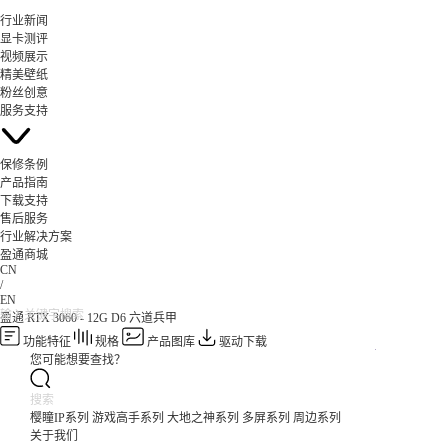
行业新闻
显卡测评
视频展示
精美壁纸
粉丝创意
服务支持
保修条例
产品指南
下载支持
售后服务
行业解决方案
盈通商城
CN
/
EN
盈通 RTX 3060 - 12G D6 六道兵甲
功能特征
规格
产品图库
驱动下载
您可能想要查找？
樱瞳IP系列
游戏高手系列
大地之神系列
多屏系列
周边系列
关于我们