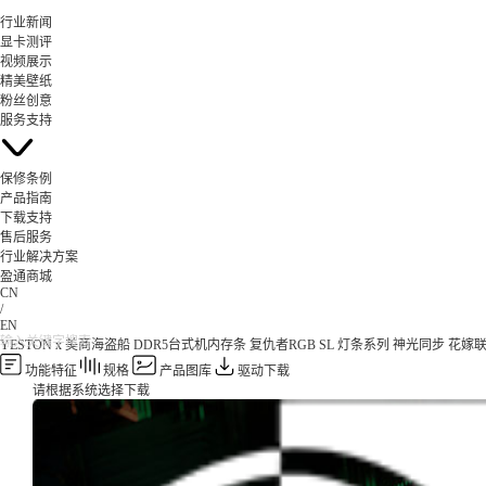
行业新闻
显卡测评
视频展示
精美壁纸
粉丝创意
服务支持
保修条例
产品指南
下载支持
售后服务
行业解决方案
盈通商城
CN
/
EN
YESTON x 美商海盗船 DDR5台式机内存条 复仇者RGB SL 灯条系列 神光同步 花嫁
功能特征
规格
产品图库
驱动下载
请根据系统选择下载