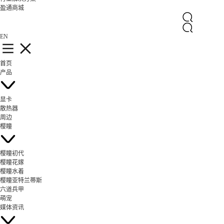
盈通商城
EN
首页
产品
显卡
散热器
周边
樱瞳
樱瞳初代
樱瞳花嫁
樱瞳水着
樱瞳亚特兰蒂斯
六道兵甲
萌宠
媒体资讯