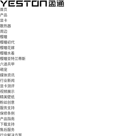
首页
产品
显卡
散热器
周边
樱瞳
樱瞳初代
樱瞳花嫁
樱瞳水着
樱瞳亚特兰蒂斯
六道兵甲
萌宠
媒体资讯
行业新闻
显卡测评
视频展示
精美壁纸
粉丝创意
服务支持
保修条例
产品指南
下载支持
售后服务
行业解决方案