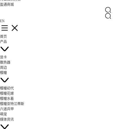
盈通商城
EN
首页
产品
显卡
散热器
周边
樱瞳
樱瞳初代
樱瞳花嫁
樱瞳水着
樱瞳亚特兰蒂斯
六道兵甲
萌宠
媒体资讯