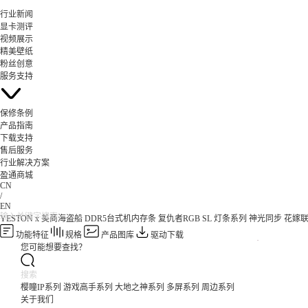
行业新闻
显卡测评
视频展示
精美壁纸
粉丝创意
服务支持
保修条例
产品指南
下载支持
售后服务
行业解决方案
盈通商城
CN
/
EN
YESTON x 美商海盗船 DDR5台式机内存条 复仇者RGB SL 灯条系列 神光同步 花嫁
功能特征
规格
产品图库
驱动下载
您可能想要查找？
樱瞳IP系列
游戏高手系列
大地之神系列
多屏系列
周边系列
关于我们