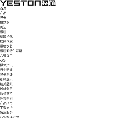
首页
产品
显卡
散热器
周边
樱瞳
樱瞳初代
樱瞳花嫁
樱瞳水着
樱瞳亚特兰蒂斯
六道兵甲
萌宠
媒体资讯
行业新闻
显卡测评
视频展示
精美壁纸
粉丝创意
服务支持
保修条例
产品指南
下载支持
售后服务
行业解决方案